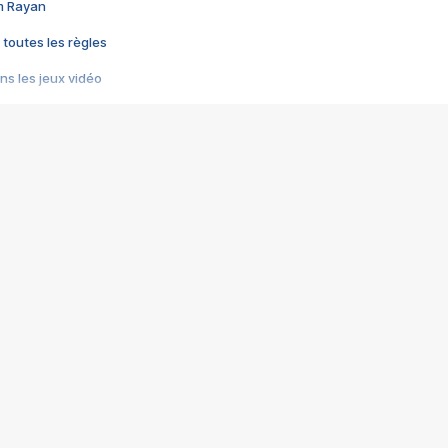
im Rayan
 toutes les règles
s les jeux vidéo
us choquant de Rockstar ? - Le scandale BULLY
e plus moche de Steam
du RÊVE tourne au CAUCHEMAR
pendant 8 heures
it… à tort
umiliés par un jeu vidéo
ire - Final Fantasy 8
ti un empire - Age of Empires
story DOFUS
tard, il crée l'un des pires jeux de tous les temps, MindsEye.