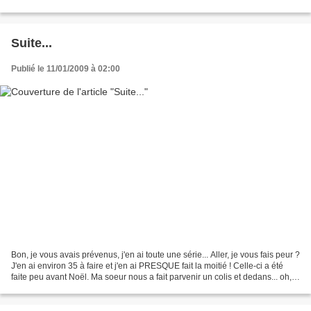
voilà ce que j'ai fait pour...
Suite...
Publié le 11/01/2009 à 02:00
Bon, je vous avais prévenus, j'en ai toute une série... Aller, je vous fais peur ?
J'en ai environ 35 à faire et j'en ai PRESQUE fait la moitié ! Celle-ci a été
faite peu avant Noël. Ma soeur nous a fait parvenir un colis et dedans... oh,
plein de petits...