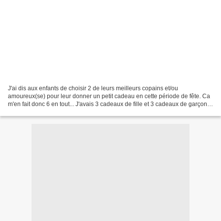
J'ai dis aux enfants de choisir 2 de leurs meilleurs copains et/ou
amoureux(se) pour leur donner un petit cadeau en cette période de fête. Ca
m'en fait donc 6 en tout... J'avais 3 cadeaux de fille et 3 cadeaux de garçon.
Je pensais faire des choses différentes...