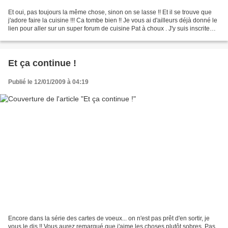
Et oui, pas toujours la même chose, sinon on se lasse !! Et il se trouve que
j'adore faire la cuisine !!! Ca tombe bien !! Je vous ai d'ailleurs déjà donné le
lien pour aller sur un super forum de cuisine Pat à choux . J'y suis inscrite
depuis déjà......
Et ça continue !
Publié le 12/01/2009 à 04:19
Encore dans la série des cartes de voeux... on n'est pas prêt d'en sortir, je
vous le dis !! Vous aurez remarqué que j'aime les choses plutôt sobres. Pas