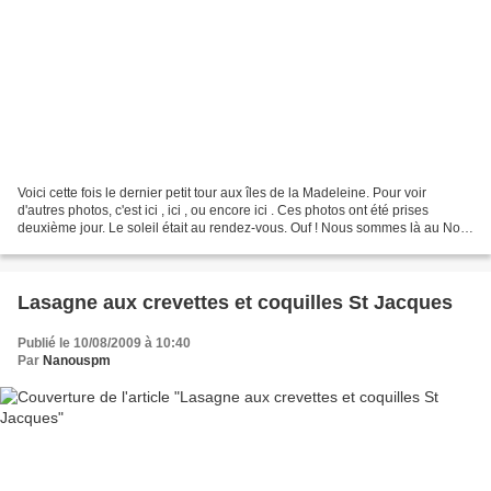
Voici cette fois le dernier petit tour aux îles de la Madeleine. Pour voir
d'autres photos, c'est ici , ici , ou encore ici . Ces photos ont été prises
deuxième jour. Le soleil était au rendez-vous. Ouf ! Nous sommes là au Nord
de lîle du Cap aux Meules...
Lasagne aux crevettes et coquilles St Jacques
Publié le 10/08/2009 à 10:40
Par
Nanouspm