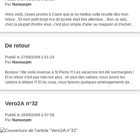
Par
Nanouspm
Alors voilà, j'avais promis à Claire que je lui mettrai cette recette dès mon
retour... Et mon petit doigt m'a dit qu'elle était très attendue... Bon, je sais,
chez la plupart d'entre vous, c'est plus simple d'aller au magasin et d'acheter
un pot de danette....
De retour
Publié le 27/08/2009 à 01:24
Par
Nanouspm
Bonjour ! Me voilà revenue à St Pierre !!! Les vacances ont été surchargées !
Et le retour n'est pas mal non plus : en plus des valises, nous avons les
cartons à défaire !!! Et du coup, nous faisons quelques aménagements dans
la maison. En plus des enfants,...
Vero2A n°32
Publié le 20/08/2009 à 07:58
Par
Nanouspm