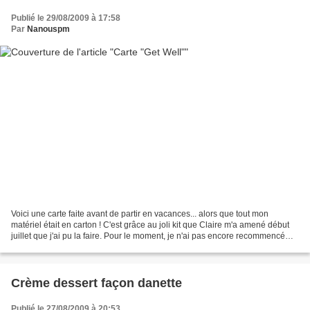
Publié le 29/08/2009 à 17:58
Par
Nanouspm
Voici une carte faite avant de partir en vacances... alors que tout mon
matériel était en carton ! C'est grâce au joli kit que Claire m'a amené début
juillet que j'ai pu la faire. Pour le moment, je n'ai pas encore recommencé
mes bricolages, c'est encore...
Crème dessert façon danette
Publié le 27/08/2009 à 20:53