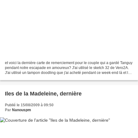
et voici la dernière carte de remerciement pour le couple qui a gardé Tanguy
pendant notre escapade en amoureux? J'ai utilisé le sketch 32 de Vero2A.
J'ai utilisé un tampon doodling que j'ai acheté pendant ce week-end là et le
ruban également. Mon tampon...
Iles de la Madeleine, dernière
Publié le 15/08/2009 à 09:50
Par
Nanouspm