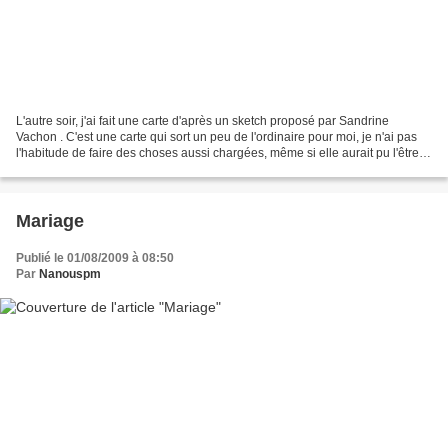
L'autre soir, j'ai fait une carte d'après un sketch proposé par Sandrine
Vachon . C'est une carte qui sort un peu de l'ordinaire pour moi, je n'ai pas
l'habitude de faire des choses aussi chargées, même si elle aurait pu l'être
encore plus ! En la faisant,...
Mariage
Publié le 01/08/2009 à 08:50
Par
Nanouspm